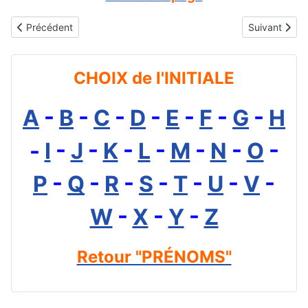
Article précédent : Gifs animés gratuits - prénoms avec initiale D
Article suivan
Précédent
Suivant
CHOIX de l'INITIALE
A
-
B
-
C
-
D
-
E
-
F
-
G
-
H
-
I
-
J
-
K
-
L
-
M
-
N
-
O
-
P
-
Q
-
R
-
S
-
T
-
U
-
V
-
W
-
X
-
Y
-
Z
Retour "PRÉNOMS"