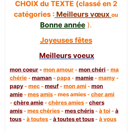
CHOIX du TEXTE (classé en 2
catégories :
Meilleurs vœux
ou
Bonne année
).
Joyeuses fêtes
Meilleurs voeux
mon coeur
-
mon amour
-
mon chéri
-
ma
chérie
-
maman
-
papa
-
mamie
-
mamy
-
papy
-
mec
-
meuf
-
mon ami
-
mon
amie
-
mes
amis
- mes amies -
cher
ami
-
chère amie
-
chères amies
-
chers
amis
-
mes chéries
-
mes chéris
-
à toi
-
à
tous
-
à toutes
-
à toutes et tous
-
à vous