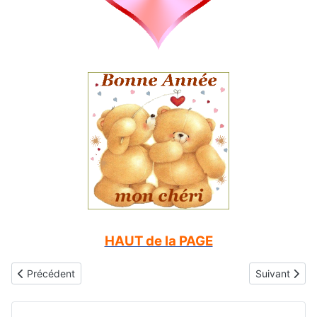
HAUT de la PAGE
Article précédent : Bonne année mon amour
Article suiva
Précédent
Suivant