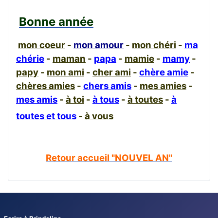
Bonne année
mon coeur
-
mon amour
-
mon chéri
-
ma
chérie
-
maman
-
papa
-
mamie
-
mamy
-
papy
-
mon ami
-
cher ami
-
chère amie
-
chères amies
-
chers amis
-
mes amies
-
mes amis
-
à toi
-
à tous
-
à toutes
-
à
toutes et tous
-
à vous
Retour accueil "NOUVEL AN"