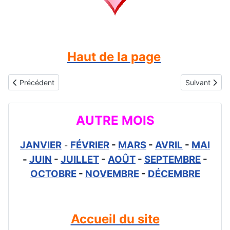
Haut de la page
Article précédent : Gifs animés gratuits - Prénom Eugénie fêté le 
Article suivan
Précédent
Suivant
AUTRE MOIS
JANVIER
FÉVRIER
-
MARS
-
AVRIL
-
MAI
-
-
JUIN
-
JUILLET
-
AOÛT
-
SEPTEMBRE
-
OCTOBRE
-
NOVEMBRE
-
DÉCEMBRE
Accueil du site