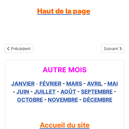
Haut de la page
Article précédent : Gif animé bonne fête Vianney - 4 août
Article suiva
Précédent
Suivant
AUTRE MOIS
JANVIER
FÉVRIER
-
MARS
-
AVRIL
-
MAI
-
-
JUIN
-
JUILLET
-
AOÛT
-
SEPTEMBRE
-
OCTOBRE
-
NOVEMBRE
-
DÉCEMBRE
Accueil du site