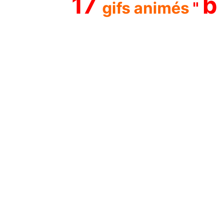
17
b
gifs animés
"