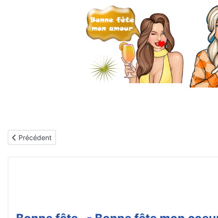
Article précédent : Gifs animés gratuits - Bonne fête mon cœur
Précédent