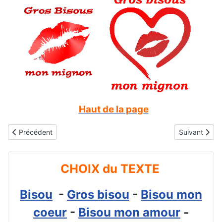
Haut de la page
Article précédent : Gifs animés gratuits : Bisou mignonne
Article suivan
Précédent
Suivant
CHOIX du TEXTE
Bisou
-
Gros bisou
-
Bisou mon
coeur
-
Bisou mon amour
-