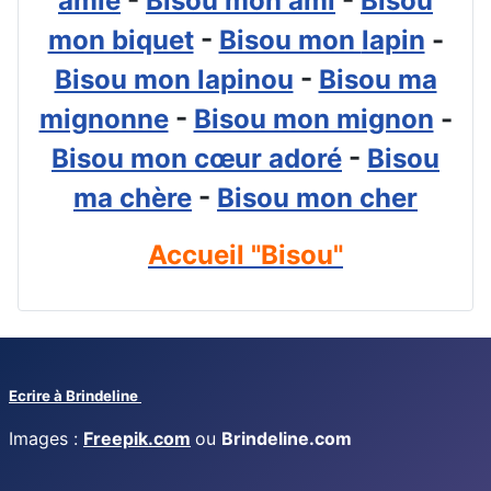
amie
-
Bisou mon ami
-
Bisou
mon biquet
-
Bisou mon
lapin
-
Bisou mon lapinou
-
Bisou ma
mignonne
-
Bisou mon mignon
-
Bisou mon cœur adoré
-
Bisou
ma chère
-
Bisou mon cher
Accueil "Bisou"
Ecrire à Brindeline
Images :
Freepik.com
ou
Brindeline.com