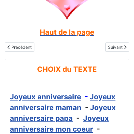
Haut de la page
Article précédent : Gifs animés gratuits - Joyeux anniversaire 
Article suiva
Précédent
Suivant
CHOIX du TEXTE
Joyeux anniversaire
-
Joyeux
anniversaire maman
-
Joyeux
anniversaire papa
-
Joyeux
anniversaire mon coeur
-