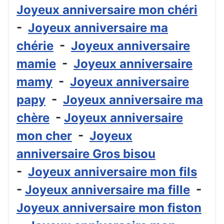
Joyeux anniversaire mon chéri
-
Joyeux anniversaire ma
chérie
-
Joyeux anniversaire
mamie
-
Joyeux anniversaire
mamy
-
Joyeux anniversaire
papy
-
Joyeux anniversaire ma
chère
-
Joyeux anniversaire
mon cher
-
Joyeux
anniversaire Gros bisou
-
Joyeux anniversaire mon fils
-
Joyeux anniversaire ma fille
-
Joyeux anniversaire mon fiston