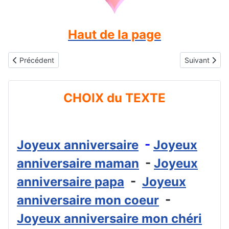
Haut de la page
Article précédent : Gifs animés gratuits - Joyeux anniversaire mo
Article suiva
Précédent
Suivant
CHOIX du TEXTE
Joyeux anniversaire
-
Joyeux
anniversaire maman
-
Joyeux
anniversaire papa
-
Joyeux
anniversaire mon coeur
-
Joyeux anniversaire mon chéri