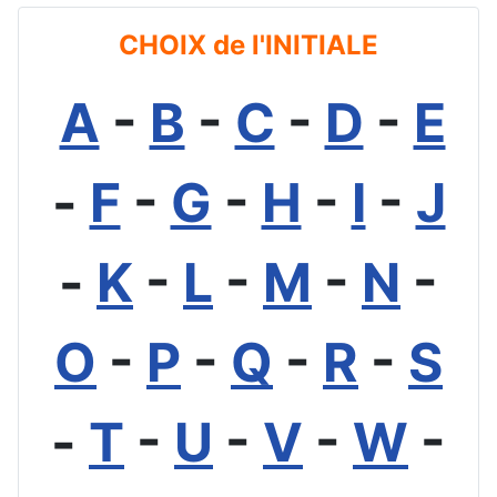
CHOIX de l'INITIALE
A
-
B
-
C
-
D
-
E
-
F
-
G
-
H
-
I
-
J
-
K
-
L
-
M
-
N
-
O
-
P
-
Q
-
R
-
S
-
T
-
U
-
V
-
W
-