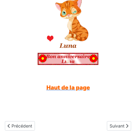
Haut de la page
Article précédent : Gifs animés gratuits - joyeux anniversaire - pr
Article suivan
Précédent
Suivant